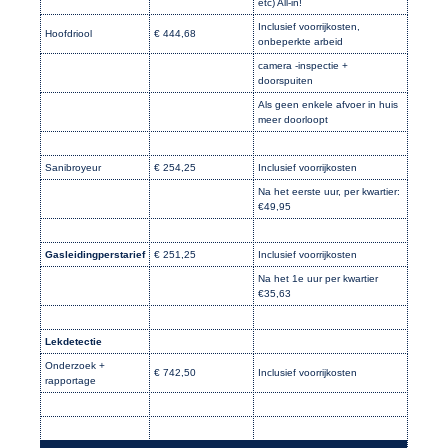
etc) All-in!
Inclusief voorrijkosten,
Hoofdriool
€ 444,68
onbeperkte arbeid
camera -inspectie +
doorspuiten
Als geen enkele afvoer in huis
meer doorloopt
Sanibroyeur
€ 254,25
Inclusief voorrijkosten
Na het eerste uur, per kwartier:
€49,95
Gasleidingperstarief
€ 251,25
Inclusief voorrijkosten
Na het 1e uur per kwartier
€35,63
Lekdetectie
Onderzoek +
€ 742,50
Inclusief voorrijkosten
rapportage