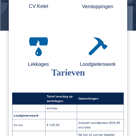
CV Ketel
Verstoppingen
Lekkages
Loodgieterswerk
Tarieven
Tarief overdag op
Opmerkingen
werkdagen
incl btw
Loodgieterswerk
Dak
Inclusief voorrijkosten (€29,95
1e uur
€ 129,50
excl btw)
Na het 1e uur per kwartier