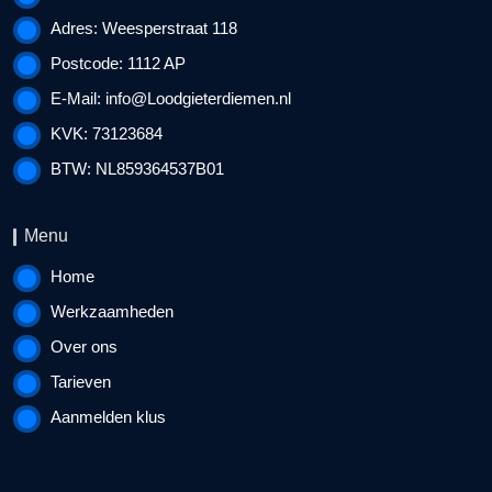
Adres: Weesperstraat 118
Postcode: 1112 AP
E-Mail:
info@Loodgieterdiemen.nl
KVK: 73123684
BTW: NL859364537B01
Menu
Home
Werkzaamheden
Over ons
Tarieven
Aanmelden klus