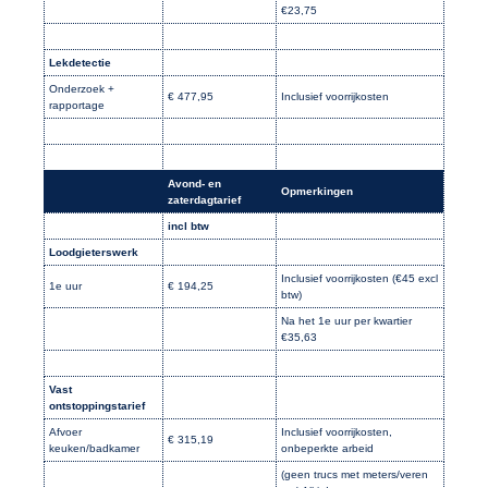
€23,75
Lekdetectie
Onderzoek +
€ 477,95
Inclusief voorrijkosten
rapportage
Avond- en
Opmerkingen
zaterdagtarief
incl btw
Loodgieterswerk
Inclusief voorrijkosten (€45 excl
1e uur
€ 194,25
btw)
Na het 1e uur per kwartier
€35,63
Vast
ontstoppingstarief
Afvoer
Inclusief voorrijkosten,
€ 315,19
keuken/badkamer
onbeperkte arbeid
(geen trucs met meters/veren