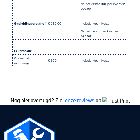
Na het eerste uur, per kwartier:
€66,60
Gasleidingperstarief
€ 335,00
Inclusief voorrijkosten
Na het 1e uur per kwartier
€47,50
Lekdetectie
Onderzoek +
€ 990,-
Inclusief voorrijkosten
rapportage
Nog niet overtuigd? Zie
onze reviews
op