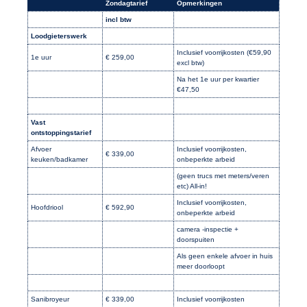
Zondagtarief
Opmerkingen
incl btw
Loodgieterswerk
Inclusief voorrijkosten (€59,90
1e uur
€ 259,00
excl btw)
Na het 1e uur per kwartier
€47,50
Vast
ontstoppingstarief
Afvoer
Inclusief voorrijkosten,
€ 339,00
keuken/badkamer
onbeperkte arbeid
(geen trucs met meters/veren
etc) All-in!
Inclusief voorrijkosten,
Hoofdriool
€ 592,90
onbeperkte arbeid
camera -inspectie +
doorspuiten
Als geen enkele afvoer in huis
meer doorloopt
Sanibroyeur
€ 339,00
Inclusief voorrijkosten