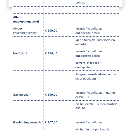
€23,75
All-in
ontstoppingstarief
Afvoer
Inclusief voorrijkosten,
€ 169,50
keuken/badkamer
onbeperkte arbeid
(geen trucs met meters/veren
etc) All-in!
Inclusief voorrijkosten,
Hoofdriool
€ 296,45
onbeperkte arbeid
camera -inspectie +
doorspuiten
Als geen enkele afvoer in huis
meer doorloopt
Inclusief voorrijkosten, na het
Sanibroyeur
€ 169,50
eerste uur
Na het eerste uur, per kwartier:
€33,30
Gasleidingperstarief
€ 167,50
Inclusief voorrijkosten
Na het 1e uur per kwartier